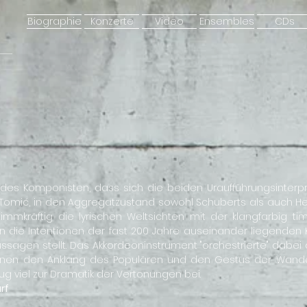
Biographie
Konzerte
Video
Ensembles
CDs
s Komponisten, dass sich die beiden Uraufführungsinterpr
 Tomić, in den Aggregatzustand sowohl Schuberts als auch H
immkräftig die lyrischen Weltsichten mit der klangfarbig ti
ten die Intentionen der fast 200 Jahre auseinander liegenden
Aussagen stellt. Das Akkordeoninstrument "orchestrierte" dabei 
hnen den Anklang des Populären und den Gestus der Wander
g viel zur Dramatik der Vertonungen bei.
rf