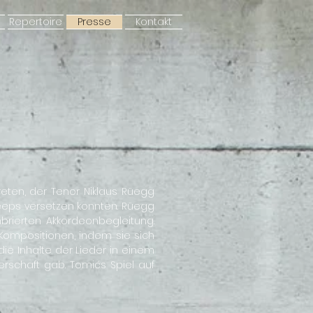
Repertoire
Presse
Kontakt
eten, der Tenor Niklaus Rüegg
eeps versetzen konnten. Rüegg
mbrierten Akkordeonbegleitung.
 Kompositionen, indem sie sich
die Inhalte der Lieder in einem
schaft gab. Tomićs Spiel auf