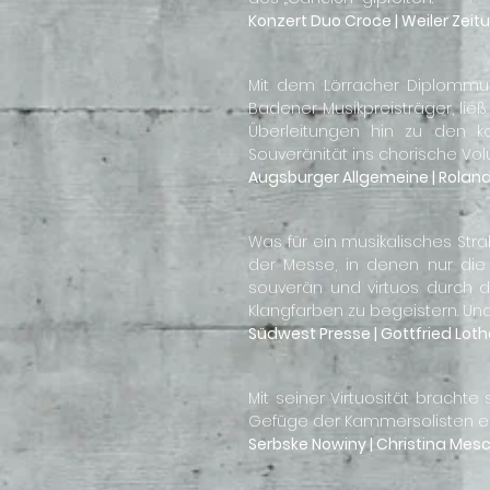
Konzert Duo Croce | Weiler Zeit
Mit dem Lörracher Diplommus
Badener Musikpreisträger, ließ
Überleitungen hin zu den kon
Souveränität ins chorische Vo
Augsburger Allgemeine | Rolan
Was für ein musikalisches Str
der Messe, in denen nur die 
souverän und virtuos durch d
Klangfarben zu begeistern. Un
Südwest Presse | Gottfried Loth
Mit seiner Virtuosität brach
Gefüge der Kammersolisten ei
Serbske Nowiny | Christina Me