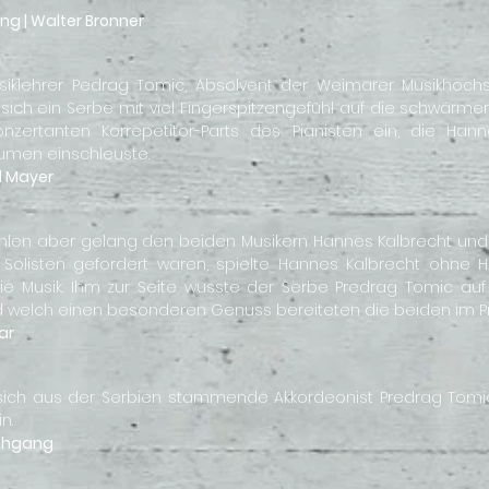
ung | Walter Bronner
iklehrer Pedrag Tomic, Absolvent der Weimarer Musikhochs
 sich ein Serbe mit viel Fingerspitzengefühl auf die schwärme
zertanten Korrepetitor-Parts des Pianisten ein, die Hann
lumen einschleuste.
d Mayer
ahlen aber gelang den beiden Musikern Hannes Kalbrecht und P
Solisten gefordert waren, spielte Hannes Kalbrecht ohne Hi
ie Musik. Ihm zur Seite wusste der Serbe Predrag Tomic auf
d welch einen besonderen Genuss bereiteten die beiden im Pre
ar
te sich aus der Serbien stammende Akkordeonist Predrag Tomi
n.
schgang