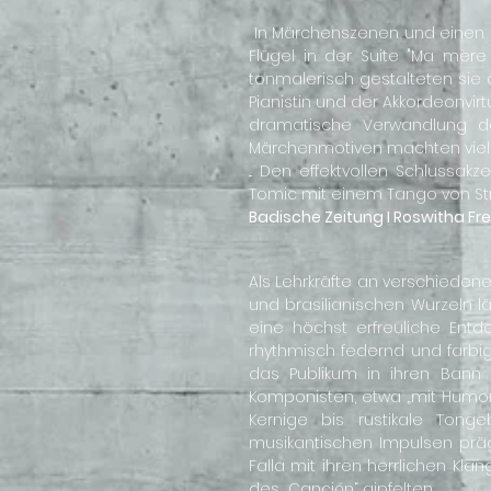
In Märchenszenen und einen 
Flügel in der Suite "Ma mère
tonmalerisch gestalteten sie d
Pianistin und der Akkordeonvi
dramatische Verwandlung de
Märchenmotiven machten viel
... Den effektvollen Schlussa
Tomic mit einem Tango von Stra
Badische Zeitung I Roswitha Fr
Als Lehrkräfte an verschieden
und brasilianischen Wurzeln l
eine höchst erfreuliche Entd
rhythmisch federnd und farbig
das Publikum in ihren Bann 
Komponisten, etwa „mit Humor“ 
Kernige bis rustikale Ton
musikantischen Impulsen präg
Falla mit ihren herrlichen K
des „Canción“ gipfelten.