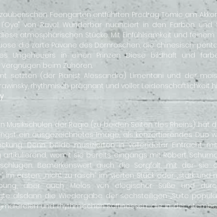
zauberischen Feengarten entführten Predrag Tomic am Ak
 l'Oye" von Ravel. Wunderbar nuanciert in den Farben und 
iese atmosphärischen Stücke. Mit Einfühlsamkeit und feinem K
rtuose die zarte Pavane des Dornröschen, die chinesisch-pen
s Ungeheuers in einen Prinzen. Diese bildhaft und farbe
 Vergnügen beim Zuhören.
kzent setzten (der Pianist Alessandro) Limentani und der mei
winsky, rhythmisch prägnant und voller Leidenschaftlichkeit h
ey
en Musikschulen der Regio (zu beiden Seiten des Rheins) hat 
ängst ein ausgezeichnetes Image, als konzertierendes Duo w
eckung. Denn beide musizierten in vollendeter Eintracht m
 artikulierend, womit sie bereits eingangs mit Robert Schuma
schlugen. Bemerkenswert auch die Sorgfalt, mit der sie
im ersten, „nicht zu rasch“ im vierten Stück oder „stark und 
gebung, aber auch Melos von elegischer Süße und durch
te alsdann die Wiedergabe der sechsteiligen „Suite popul
langmalereien und rhythmischen Raffinessen, die in der atem