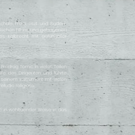
chule Franz Liszt und Baden-
rischen Fill-ins und getragenen
es Kalbrecht mit gefühlvoller
redrag Tomic. In vielen Teilen
lfe des Dirigenten und führte
 seinem Instrument mit vielen
ludio religioso.
ć in wohltuender Weise in das