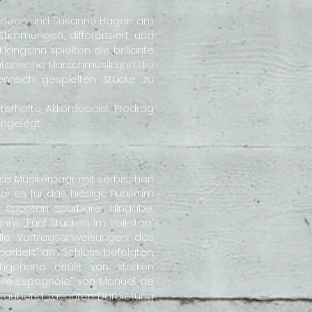
kordeon und Susanne Hagen am
Stimmungen, differenziert und
langsinn spielten die brillante
tatonische Marschmusik und die
nreich gespielten Stücke zu
sterhafte Akkordeonist Predrag
ingelegt.
das Musikerpaar mit serbischen
ar es für das hiesige Publikum
it spontan spürbarer Hingabe,
nns „Fünf Stücken im Volkston“
 die Vortragsanweisungen des
markiert“ am Schluss befolgten.
gehend erfüllt von starken
aire Espagnole“ von Manuel de
beraubend rasanten Darbietung