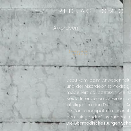
P R E D R A G
T O M I Ć
Akkordeon
Presse
Dazu kam beim Anwesenheit de
und der Akkordeonist Predrag
modelliert so poetisch wie st
Beide Interpreten verwirklich
intelligent in den Dienst der 
großen Klangspektrum, was i
dem "singenden" Instrument tru
Die Oberbadische I Jürgen Scha