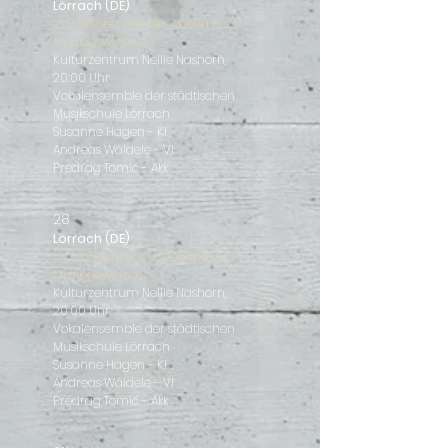
Lörrach (DE)
Im Übrigen war der Abend der
Musik gewidmet
Kulturzentrum Nellie Nashorn,
20:00 Uhr
Vokalensemble der städtischen
Musikschule Lörrach
Susanne Hagen - Kl
Andreas Wäldele - Vl
Predrag Tomić - Akk
28
Lörrach (DE)
Im Übrigen war der Abend der
Musik gewidmet
Kulturzentrum Nellie Nashorn,
20:00 Uhr
Vokalensemble der städtischen
Musikschule Lörrach
Susanne Hagen - Kl
Andreas Wäldele - Vl
Predrag Tomić - Akk