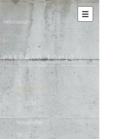
Akkordeon
P R E D R A G
T O M I Ć
Konzerte
2014
November
30