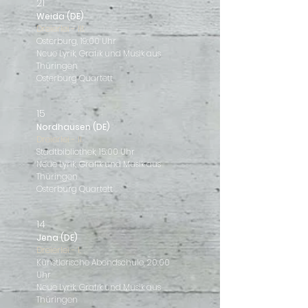
21
Weida (DE)
Dreierlei - III.
Osterburg, 19:00 Uhr
Neue Lyrik, Grafik und Musik aus
Thüringen
Osterburg Quartett
15
Nordhausen (DE)
Dreierlei - II.
Stadtbibliothek, 15:00 Uhr
Neue Lyrik, Grafik und Musik aus
Thüringen
Osterburg Quartett
14
Jena (DE)
Dreierlei - I.
Künstlerische Abendschule, 20:00
Uhr
Neue Lyrik, Grafik und Musik aus
Thüringen