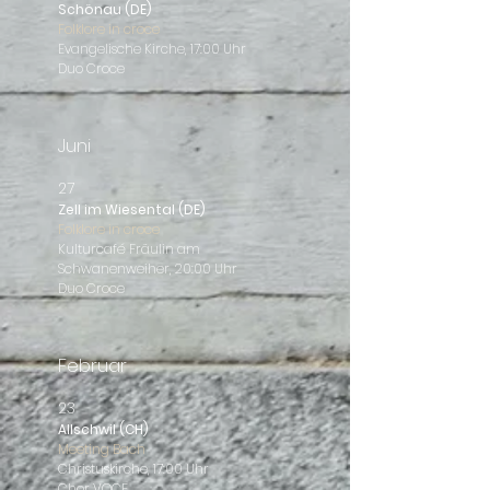
Schönau (DE)
Folklore in croce
Evangelische Kirche, 17:00 Uhr
Duo Croce
Juni
27
Zell im Wiesental (DE)
Folklore in croce
Kulturcafé Fräulin am
Schwanenweiher, 20:00 Uhr
Duo Croce
Februar
23
Allschwil (CH)
Meeting Bach
Christuskirche, 17:00 Uhr
Chor VOCE