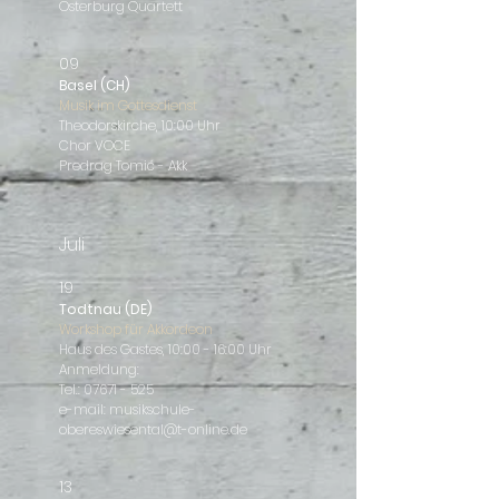
Osterburg Quartett
09
Basel (CH)
Musik im Gottesdienst
Theodorskirche, 10:00 Uhr
Chor VOCE
Predrag Tomić - Akk
Juli
19
Todtnau (DE)
Workshop für Akkordeon
Haus des Gastes, 10:00 - 16:00 Uhr
Anmeldung:
Tel.:
07671 - 525
e-mail:
musikschule-
obereswiesental@t-online.de
13